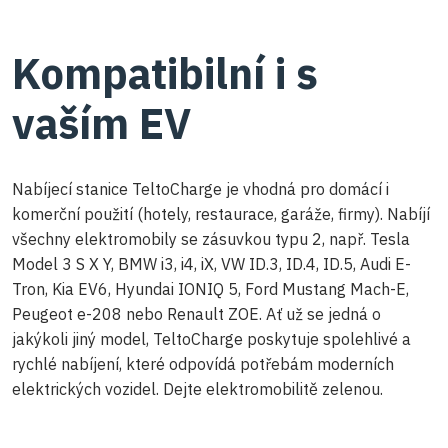
Kompatibilní i s
vaším EV
Nabíjecí stanice TeltoCharge je vhodná pro domácí i
komerční použití (hotely, restaurace, garáže, firmy). Nabíjí
všechny elektromobily se zásuvkou typu 2, např. Tesla
Model 3 S X Y, BMW i3, i4, iX, VW ID.3, ID.4, ID.5, Audi E-
Tron, Kia EV6, Hyundai IONIQ 5, Ford Mustang Mach-E,
Peugeot e-208 nebo Renault ZOE. Ať už se jedná o
jakýkoli jiný model, TeltoCharge poskytuje spolehlivé a
rychlé nabíjení, které odpovídá potřebám moderních
elektrických vozidel. Dejte elektromobilitě zelenou.