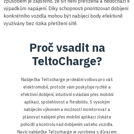
způsobem je zajištěno, že síť není přetížena a nedochází k
výpadkům napájení. Díky schopnosti prioritizovat dobíjení
konkrétního vozidla mohou být nabíjecí body efektivně
využívány bez rizika přetížení sítě.
Proč vsadit na
TeltoCharge?
Nabíječka Teltocharge je ideální volbou pro váš
elektromobil, protože vám poskytuje rychlé a
efektivní dobíjení, intuitivní ovládání přes mobilní
aplikaci, spolehlivost a flexibilitu. S vysokým
nabíjecím výkonem a možností monitorovat a
plánovat nabíjení přes mobilní aplikaci získáte
pohodlí a kontrolu nad dobíjením vašeho vozidla.
Navíc nabíječka Teltocharge je vyrobena s důrazem