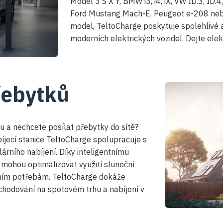
Model 3 S X Y, BMW i3, i4, iX, VW ID.3, ID.4
Ford Mustang Mach-E, Peugeot e-208 nebo 
model, TeltoCharge poskytuje spolehlivé 
moderních elektrických vozidel. Dejte elek
řebytků
u a nechcete posílat přebytky do sítě?
íjecí stanice TeltoCharge spolupracuje s
lárního nabíjení. Díky inteligentnímu
é mohou optimalizovat využití sluneční
álním potřebám. TeltoCharge dokáže
chodování na spotovém trhu a nabíjení v