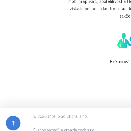
mobilní aplikaci, spolehlivost a 
získáte pohodlí a kontrolu nad d
takže 
Prémiová 
© 2026 Intelio Solutions, s.r.o.
E-shop vytvořila creatia.tech s.r.o.