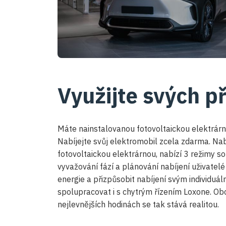
Využijte svých p
Máte nainstalovanou fotovoltaickou elektrárn
Nabíjejte svůj elektromobil zcela zdarma. Nab
fotovoltaickou elektrárnou, nabízí 3 režimy so
vyvažování fází a plánování nabíjení uživatel
energie a přizpůsobit nabíjení svým individu
spolupracovat i s chytrým řízením Loxone. Ob
nejlevnějších hodinách se tak stává realitou.