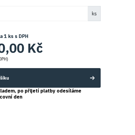
ks
za
1
ks s DPH
0,00 Kč
DPH)
ošíku
ladem, po přijetí platby odesíláme
acovní den