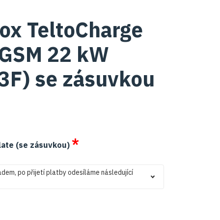
ox TeltoCharge
 GSM 22 kW
3F) se zásuvkou
*
plate (se zásuvkou)
adem, po přijetí platby odesíláme následující