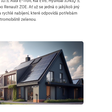
, ID.5, Audi E-Tron, Kia EV6, Hyundai IONIQ 5,
Renault ZOE. Ať už se jedná o jakýkoli jiný
a rychlé nabíjení, které odpovídá potřebám
tromobilitě zelenou.