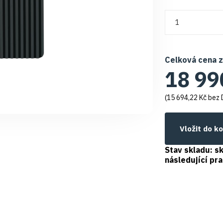
Celková cena 
18 99
(
15 694,22 Kč
bez 
Vložit do k
Stav skladu:
sk
následující pr