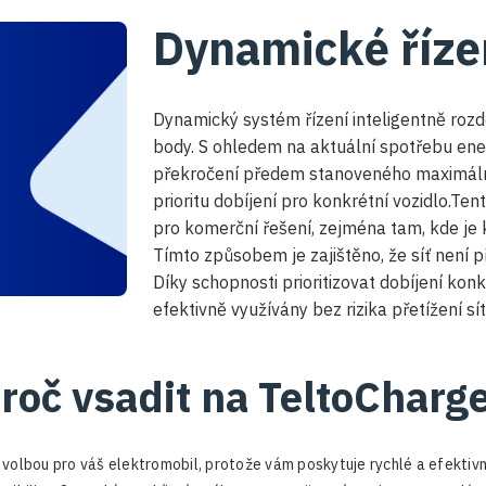
Dynamické říze
Dynamický systém řízení inteligentně rozd
body. S ohledem na aktuální spotřebu ener
překročení předem stanoveného maximální
prioritu dobíjení pro konkrétní vozidlo.Ten
pro komerční řešení, zejména tam, kde je k
Tímto způsobem je zajištěno, že síť není 
Díky schopnosti prioritizovat dobíjení kon
efektivně využívány bez rizika přetížení sít
roč vsadit na TeltoCharg
volbou pro váš elektromobil, protože vám poskytuje rychlé a efektivní 