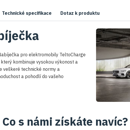
Technické specifikace
Dotaz k produktu
bíječka
. Nabíječka pro elektromobily TeltoCharge
u, který kombinuje vysokou výkonost a
je veškeré technické normy a
noduchost a pohodlí do vašeho
Co s námi získáte navíc?