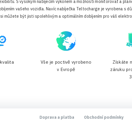
flexibilitu. S vysokým nabíjecím výkonem a možností monitorovat a pláno
obíjením vašeho vozidla. Navíc nabíječka Teltocharge je vyrobena s dů
si můžete být jisti spolehlivým a optimálním dobíjením pro váš elektr
kvalita
Vše je poctivě vyrobeno
Získáte 
v Evropě
záruku pr
3
Doprava a platba
Obchodní podmínky