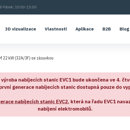
í-Pátek: 10:00-15:00
3D vizualizace
Vlastnosti
Aplikace
B2B
Blog
 22 kW (32A/3F) se zásuvkou
výroba nabíjecích stanic EVC1 bude ukončena ve 4. čtvr
první generace nabíjecích stanic dostupná pouze do vy
erace nabíjecích stanic EVC2
, která na řadu EVC1 navaz
nabíjení elektromobilů.