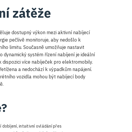
ní zátěže
ěluje dostupný výkon mezi aktivní nabíjecí
gie pečlivě monitoruje, aby nedošlo k
ho limitu. Současně umožňuje nastavit
to dynamický systém řízení nabíjení je ideální
 dispozici více nabíječek pro elektromobily.
přetížena a nedochází k výpadkům napájení.
krétního vozidla mohou být nabíjecí body
ě.
e?
dobíjení, intuitivní ovládání přes