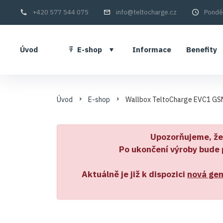
+420 577 544 075
info
Ponděl
Úvod
E-shop
Informace
Benefity
Úvod
E-shop
Wallbox TeltoCharge EVC1 GSM
Upozorňujeme, že 
Po ukončení výroby bude 
Aktuálně je již k dispozici
nová gen